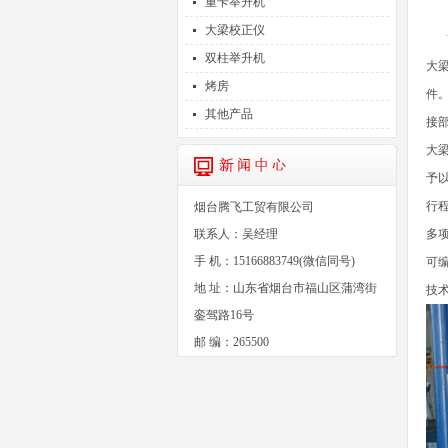
重卡举升机
大梁校正仪
双柱举升机
大
烤房
件
其他产品
接
大
予
行程
烟台腾飞工贸有限公司
联系人：吴经理
多
手 机：15166883749(微信同号)
可
地 址：山东省烟台市福山区蒲湾街
技
銮驾路16号
邮 编：265500