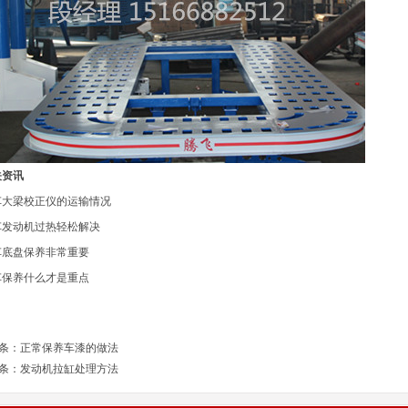
关资讯
车大梁校正仪的运输情况
车发动机过热轻
松
解
决
车底盘保养非常重要
车保养什么才是重点
条：
正常保养车漆的做法
条：
发动机拉缸处理方法