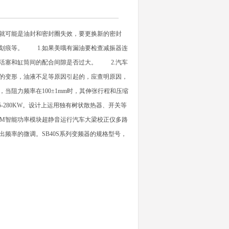
就可能是油封和密封圈失效，要更换新的密封
划痕等。 1.如果美哦有漏油要检查减振器连
活塞和缸筒间的配合间隙是否过大。 2.汽车
的变形，油液不足等原因引起的，应查明原因，
当阻力频率在100±1mm时，其伸张行程和压缩
5-280KW。设计上运用独有树状散热器、开关等
IPM智能功率模块超静音运行汽车大梁校正仪多路
频率的微调。SB40S系列变频器的规格型号，