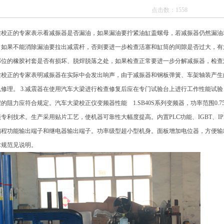
点击数：1558
梁校正的专家表示看减振器是否漏油，如果漏油要拧紧油缸盖螺母，若减振器仍然漏油
。如果不能消除漏油要拉出减震杆，否则要进一步检查活塞和缸筒的间隙是否过大，有
部位的橡胶衬套是否有损坏、脱焊脱落之处，如果检查正常要进一步分解减振器，检查
梁校正的专家表明减振器在实际中会发出响声，由于减振器和钢板弹簧、车架轴装产生
以修理。 3.减震器在使用汽车大梁进行检查修复后应在专门试验台上进行工作性能试验，
的阻力应符合规定。汽车大梁校正仪变频器性能 1.SB40S系列变频器，功率范围0.7
项专利技术。生产采用贴片工艺，使机器可靠性大幅度提高。内置PLC功能、IGBT、
编程功能输出端子和继电器输出端子。功率级型超小型机身。面板增加电位器，方便输出
术规范见说明。