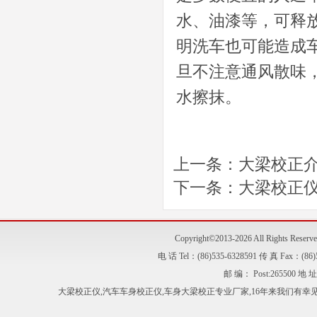
水、油漆等，可释
明洗车也可能造成
旦不注意通风散味
水擦抹。
上一条：
大梁校正
下一条：
大梁校正
Copyright©2013-2026 All Right
电 话 Tel：(86)535-6328591 传 真 Fax：
邮 编： Post:2655
大梁校正仪
,
汽车车身校正仪
,
车身大梁校正
专业厂家,16年来我们有