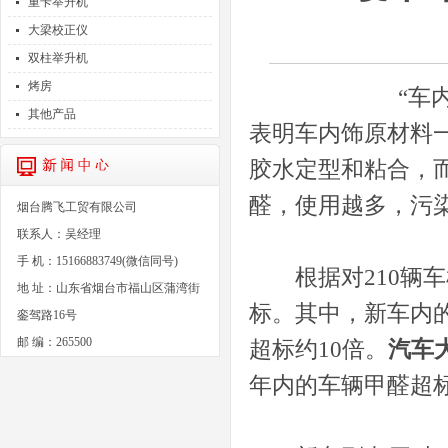
重卡举升机
大梁校正仪
双柱举升机
烤房
“车内材料导
其他产品
表明车内饰原材料
胶水定型和粘合，
醛，使用越多，污
烟台腾飞工贸有限公司
联系人：吴经理
手 机：15166883749(微信同号)
根据对210辆车
地 址：山东省烟台市福山区蒲湾街
标。其中，新车内
銮驾路16号
邮 编：265500
超标约10倍。
汽车
年内的车辆甲醛超标