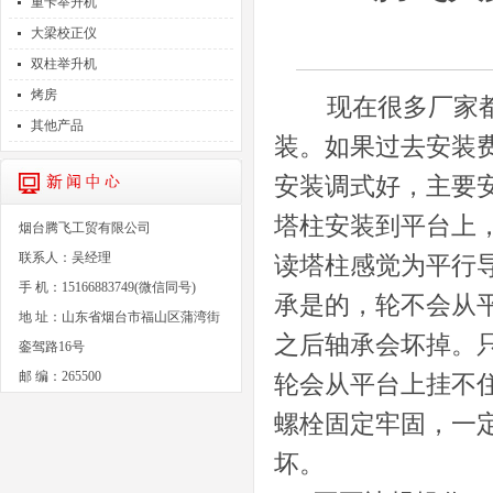
重卡举升机
大梁校正仪
双柱举升机
烤房
现在很多厂家都
其他产品
装。如果过去安装
安装调式好，主要
塔柱安装到平台上
烟台腾飞工贸有限公司
联系人：吴经理
读塔柱感觉为平行
手 机：15166883749(微信同号)
承是的，轮不会从
地 址：山东省烟台市福山区蒲湾街
之后轴承会坏掉。
銮驾路16号
邮 编：265500
轮会从平台上挂不
螺栓固定牢固，一
坏。