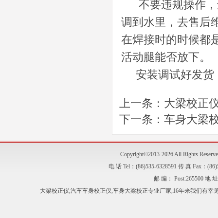
不要违规操作，违
调到水里，去售后
在焊接时的时候都
活动腿能否放下。
安装调试好发货，
上一条：
大梁校正
下一条：
车身大梁
Copyright©2013-2026 All Right
电 话 Tel：(86)535-6328591 传 真 Fax：
邮 编： Post:2655
大梁校正仪
,
汽车车身校正仪
,
车身大梁校正
专业厂家,16年来我们有